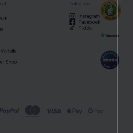
.at
Folge uns
Instagram
sum
Facebook
Tiktok
ns
e
Vorteile
ter Shop