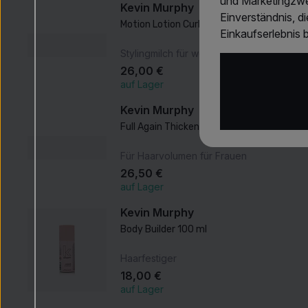
und Marketingzwec
Kevin Murphy
Einverständnis, d
Motion Lotion Curl Enhancing 150 ml
Einkaufserlebnis b
Stylingmilch für welliges und lockiges Ha
26,00 €
auf Lager
Kevin Murphy
Full Again Thickening Lotion 150 ml
Für Haarvolumen für Frauen
26,50 €
auf Lager
Kevin Murphy
Body Builder 100 ml
Haarfestiger
18,00 €
auf Lager