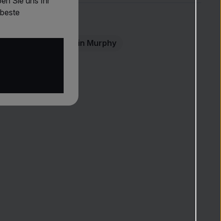
en Sie uns Ihr
 beste
s angewendet
ken
enge auf handtuchtrockenes oder trockenes Haar
Haarcreme
Kevin Murphy
rn oder einem Kamm gleichmäßig vom Ansatz bis in die
len
en
 Bedarf mit
Föhn
,
Lockenstab
oder
Glätteisen
stylen
 Schutz vor jeder Hitzestyling-Anwendung verwenden
isse empfiehlt sich die Kombination mit weiteren
der
Kevin Murphy-Reihe
.