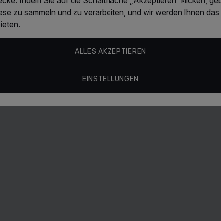
ke. Indem Sie auf die Schaltfläche „Akzeptieren“ klicken, geb
iese zu sammeln und zu verarbeiten, und wir werden Ihnen das
So wird e
Mehr entdec
ieten.
Eine kleine M
ar
Hitzeschutz
auftragen
ALLES AKZEPTIEREN
Mit den Finge
Spitzen vertei
EINSTELLUNGEN
Nicht ausspül
Das Haar nach
Für optimalen
Für beste Ergebn
Produkten aus 