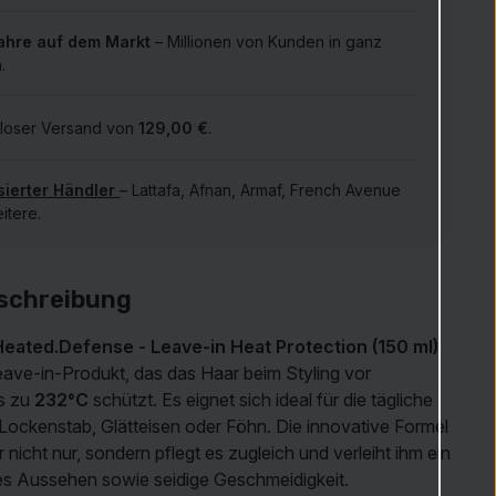
ahre auf dem Markt
– Millionen von Kunden in ganz
.
loser Versand von
129,00 €
.
sierter Händler
– Lattafa, Afnan, Armaf, French Avenue
itere.
schreibung
eated.Defense - Leave-in Heat Protection (150 ml)
 Leave-in-Produkt, das das Haar beim Styling vor
s zu
232°C
schützt. Es eignet sich ideal für die tägliche
ockenstab, Glätteisen oder Föhn. Die innovative Formel
 nicht nur, sondern pflegt es zugleich und verleiht ihm ein
s Aussehen sowie seidige Geschmeidigkeit.