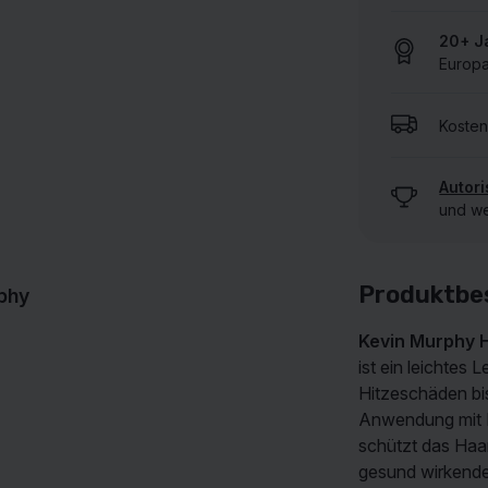
20+ J
Europa
ALLE UNSERE MARKEN ANZEIGEN
Kosten
Autori
und we
Produktbe
phy
Kevin Murphy H
ist ein leichtes
Hitzeschäden bi
Anwendung mit L
schützt das Haar
gesund wirkende