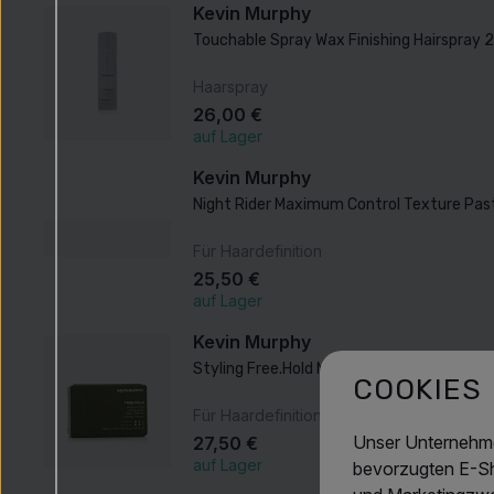
Kevin Murphy
Touchable Spray Wax Finishing Hairspray 
Haarspray
26,00 €
auf Lager
Kevin Murphy
Night Rider Maximum Control Texture Pas
Für Haardefinition
25,50 €
auf Lager
Kevin Murphy
Styling Free.Hold Medium Hold Paste 100 g
COOKIES
Für Haardefinition für Herren
Unser Unternehme
27,50 €
auf Lager
bevorzugten E-Sho