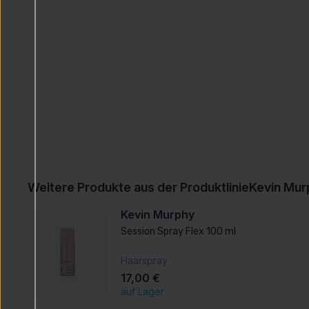
Weitere Produkte aus der Produktlinie
Kevin Mur
Kevin Murphy
Session Spray Flex 100 ml
Haarspray
17,00 €
auf Lager