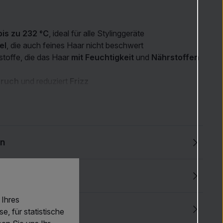
bis zu 232 °C
, ideal für alle Stylinggeräte
el
, die auch feines Haar nicht beschwert
sstoffe, die das Haar
mit Feuchtigkeit
und
Nährstoffen
bruch
und reduziert
Frizz
ypen geeignet, auch für
coloriertes
Haar
orteile
aar vor hohen Temperaturen und hilft, Haarschäden
en
e
Geschmeidigkeit
und erleichtert das
Styling
in gesundes Erscheinungsbild und macht das Haar
y
Haltbarkeit der Frisur
, ohne das Haar zu beschweren
Ihres
benen
und
Sulfaten
, sanft auch zu empfindlicher
n
, für statistische