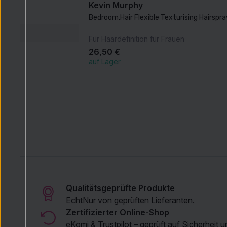
Kevin Murphy
Bedroom.Hair Flexible Texturising Hairspr
Für Haardefinition für Frauen
26,50 €
auf Lager
Qualitätsgeprüfte Produkte
Echt
Nur von geprüften Lieferanten.
Zertifizierter Online-Shop
eKomi
&
Trustpilot
– geprüft auf Sicherheit u