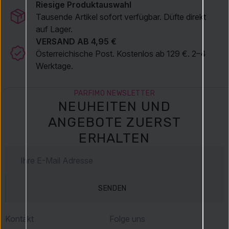
Riesige Produktauswahl
Tausende Artikel sofort verfügbar. Düfte direkt
auf Lager.
VERSAND AB 4,95 €
Österreichische Post. Kostenlos ab 129 €. 2–4
Werktage.
PARFIMO NEWSLETTER
NEUHEITEN UND
ANGEBOTE ZUERST
ERHALTEN
SENDEN
Kontakt
Folge uns