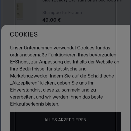
Clean Beauty Everyday Shampoo 1000 ml
Shampoo für Frauen
49,00 €
auf Lager
COOKIES
Paul Mitchell
Clean Beauty Everyday Conditioner 1000 ml
Unser Unternehmen verwendet Cookies für das
ordnungsgemäße Funktionieren Ihres bevorzugten
Conditioner
E-Shops, zur Anpassung des Inhalts der Website an
53,00 €
Ihre Bedürfnisse, für statistische und
auf Lager
Marketingzwecke. Indem Sie auf die Schaltfläche
„Akzeptieren“ klicken, geben Sie uns Ihr
Produktbeschreibung
Einverständnis, diese zu sammeln und zu
verarbeiten, und wir werden Ihnen das beste
Paul Mitchell Clean Beauty Everyday Leave-In
Einkaufserlebnis bieten.
Treatment (150 ml)
Eine leichte, nährende Leave-in-Pflege, die das Haar jeden
ALLES AKZEPTIEREN
Tag mit Feuchtigkeit versorgt und schützt. Sie verfeinert die
Haarstruktur und macht das Haar weich, gut kämmbar und