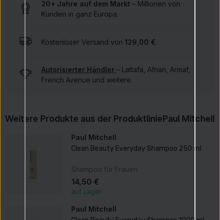
20+ Jahre auf dem Markt
– Millionen von
Kunden in ganz Europa.
Kostenloser Versand von
129,00 €
.
Autorisierter Händler
– Lattafa, Afnan, Armaf,
French Avenue und weitere.
Weitere Produkte aus der Produktlinie
Paul Mitchell
Paul Mitchell
Clean Beauty Everyday Shampoo 250 ml
Shampoo für Frauen
14,50 €
auf Lager
Paul Mitchell