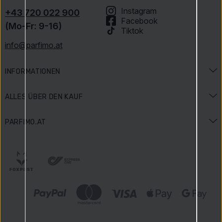
Instagram
+43 720 022 900
Facebook
(Mo-Fr: 9-16)
Tiktok
info@parfimo.at
INFORMATIONEN
Duftlexikon
ALLES ÜBER DEN KAUF
Beauty-Lexikon
Versand und Bezahlung
PARFIMO.AT
Anlässe & Aktionen
Zahlungsarten
Impressum
Gewinnspielbedingungen
Widerrufsbelehrung
Über uns
Bewertungen
Reklamationen
Karriere
Parfimo Blog
Datenschutz
Unsere Vorteile
AGB
Geprüfter Shop