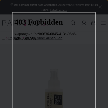
🌴 Der Sommer duftet nach Angeboten.
Ausgewählte Parfums jetzt bis
zu
−20 %
.
Rabatt sichern
Styling
Pflege ohne Ausspülen