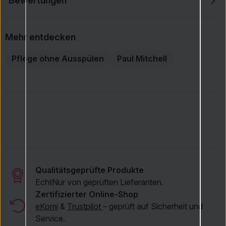
Bewertungen
Schenkt dem Haar natürliche Elastizität und
Geschmeidigkeit.
Bewahrt das Haar vor Schäden durch Styling.
Mehr entdecken
Rasche Anwendung ohne Ausspülen.
Pflege ohne Ausspülen
Paul Mitchell
Anwendung
Eine kleine Menge des Produkts auf das
handtuchtrockene Haar auftragen, besonders in Längen
und Spitzen.
Nicht ausspülen und nach Bedarf weiter stylen.
Kann auch im trockenen Haar verwendet werden, um
Feuchtigkeit und Glanz zu verleihen.
Für optimale Ergebnisse mit den Paul Mitchell Clean
Beauty Everyday Produkten kombinieren.
Qualitätsgeprüfte Produkte
Echt
Nur von geprüften Lieferanten.
Zertifizierter Online-Shop
eKomi
&
Trustpilot
– geprüft auf Sicherheit und
Service.