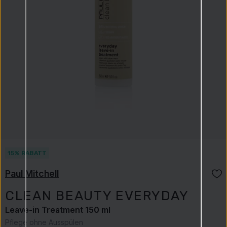
15% RABATT
Paul Mitchell
CLEAN BEAUTY EVERYDAY
Leave-in Treatment 150 ml
Pflege ohne Ausspülen