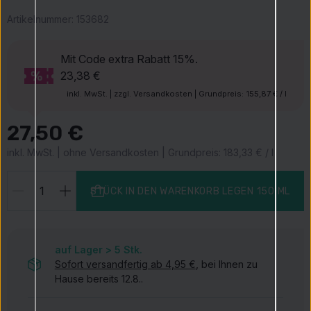
Artikelnummer:
153682
Mit Code
extra Rabatt 15%.
23,38 €
inkl. MwSt. | zzgl. Versandkosten | Grundpreis: 155,87 € / l
27,50 €
inkl. MwSt. | ohne Versandkosten | Grundpreis: 183,33 € / l
STÜCK IN DEN WARENKORB LEGEN
150 ML
auf Lager > 5
Stk.
Sofort versandfertig ab 4,95 €
, bei Ihnen zu
Hause bereits 12.8..