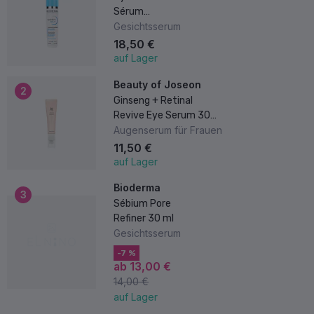
Sérum
Moisturising
Gesichtsserum
Concentrate
18,50 €
40 ml
auf Lager
Beauty of Joseon
2
Ginseng + Retinal
Revive Eye Serum 30
ml
Augenserum für Frauen
11,50 €
auf Lager
Bioderma
3
Sébium Pore
Refiner 30 ml
Gesichtsserum
-7 %
ab 13,00 €
14,00 €
auf Lager